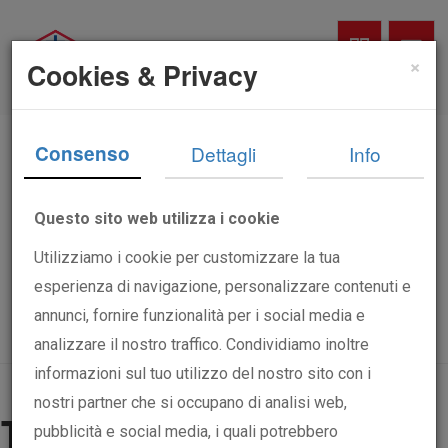
×
Cookies & Privacy
Titolare del trattamento
Consenso
Dettagli
Info
ACLI sede provinciale di
Ancona aps
Questo sito web utilizza i cookie
Utilizziamo i cookie per customizzare la tua
Via Montebello, 69 60122 -
C.F. / P. IVA:
esperienza di navigazione, personalizzare contenuti e
80014490421
annunci, fornire funzionalità per i social media e
Email:
ancona@acli.it
-
PEC:
analizzare il nostro traffico. Condividiamo inoltre
acliancona@pec.it
-
Telefono:
071203067
informazioni sul tuo utilizzo del nostro sito con i
nostri partner che si occupano di analisi web,
Termini di Servizio
pubblicità e social media, i quali potrebbero