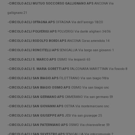
-CIRCOLO ACLI MUTUO SOCCORSO GALLIGNANO APS
ANCONA Via
gallignano 21
-CIRCOLO ACLI OFFAGNA APS
OFFAGNA Via dell'arengo 18/20
-CIRCOLO ACLI POLVERIGI APS
POLVERIGI Via dante alighieri 34/36
-CIRCOLO ACLI RODOLFO BORDI APS
ANCONA Corso amendola 14
-CIRCOLO ACLI RONCITELLI APS
SENIGALLIA Via borgo san giovanni 1
-CIRCOLO ACLI S. MARCO APS
OSIMO Via leopardi 65
-CIRCOLO ACLI S. MARIA GORETTI APS
FALCONARA MARITTIMA Via foscolo 8
-CIRCOLO ACLI SAN BIAGIO APS
FILOTTRANO Via san biagio 98/a
-CIRCOLO ACLI SAN BIAGIO OSIMO APS
OSIMO Via san biagio snc
-CIRCOLO ACLI SAN GERMANO APS
CAMERANO Via san germano 59
-CIRCOLO ACLI SAN GIOVANNI APS
OSTRA Via montemarciano snc
-CIRCOLO ACLI SAN GIUSEPPE APS
JESI Via san giuseppe 25
-CIRCOLO ACLI SAN PATERNIANO APS
OSIMO Via chiaravallese 59
-CIRCOLO ACLI SAN SILVESTRO APS
SENIGALLIA Via intercomunale 2