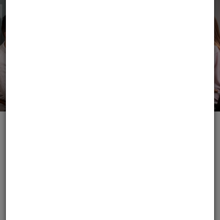
Consiglio Provinciale
CONSIGLIERI ELETTI AL CONGRESSO
Antonelli Marco
Manoni Alice
Cionna Emiliano
Petraccini
Conti Marika
Roberto
Donninelli Marina
Piangerelli