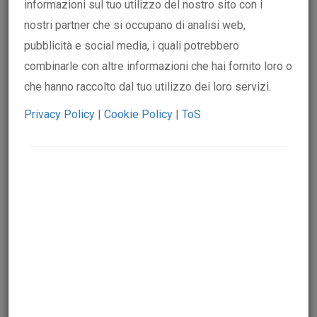
informazioni sul tuo utilizzo del nostro sito con i
Le ACLI,
Associazioni Cristiane Lavoratori Italiani
,
nostri partner che si occupano di analisi web,
sono un’infrastruttura sociale radicata nei territori,
pubblicità e social media, i quali potrebbero
diversificata con diversi modelli di azione, in base alle
combinarle con altre informazioni che hai fornito loro o
differenti caratteristiche sociali e territoriali.
che hanno raccolto dal tuo utilizzo dei loro servizi.
Le ACLI, dal 1945 sono un ecosistema di prossimità. Il
Privacy Policy
|
Cookie Policy
|
ToS
radicamento dei circoli ACLI trasforma spazi in luoghi di
presidio ed intercettazione del bisogno, ma valorizza
anche la dimensione comunitaria in modo dinamico,
partecipativo, accompagnando i territori più fragili,
diventando sempre più punti di riferimento territoriale e
di protagonismo sociale.
In un mondo segnato da incertezze sociali, economiche
e ambientali, le ACLI vogliono essere un punto di
riferimento per i giovani, offrendo loro un ambiente