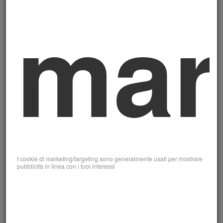
mar
Lucilla Paolo
Area Sviluppo Associativo
Cionna Emiliano
I cookie di marketing/targeting sono generalmente usati per mostrare
Area Eventi e Progetti
pubblicità in linea con i tuoi interessi