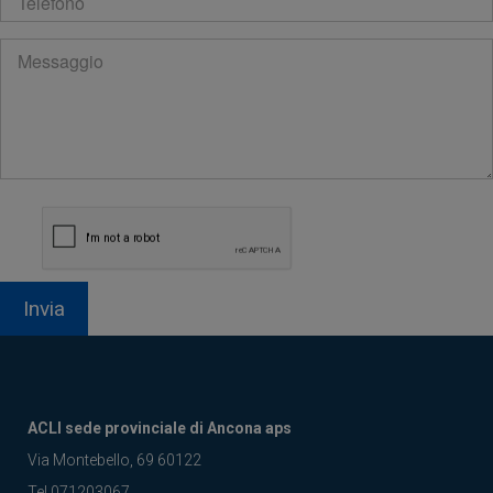
Invia
ACLI sede provinciale di Ancona aps
Via Montebello, 69 60122
Tel 071203067