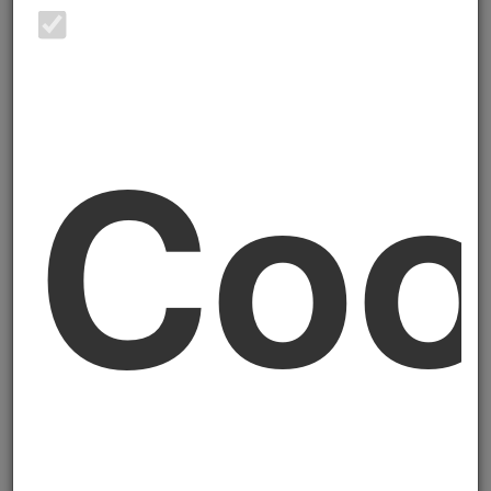
accogliente e stimolante, dove poter crescere, formarsi
e contribuire attivamente alla costruzione di un futuro
migliore per tutti, anche attraverso una azione
intergenerazionale.
Coo
Insieme, lavoriamo per superare le persistenti
disuguaglianze sociali che pesano in modo evidente
sulle donne, sviluppando un punto di vista attento ai
generi.Attraverso i propri servizi, le ACLI sono strumenti
di inclusione e solidarietà, accoglienza e
accompagnamento, promozione dei diritti e dei doveri,
attuazione concreta dei valori e delle linee associative,
pur nella sostenibilità economico finanziaria.