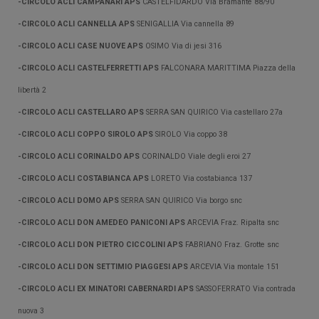
-CIRCOLO ACLI CAMPANARI APS
CASTELFIDARDO Via Bramante 88/90
-CIRCOLO ACLI CANNELLA APS
SENIGALLIA Via cannella 89
-CIRCOLO ACLI CASE NUOVE APS
OSIMO Via di jesi 316
-CIRCOLO ACLI CASTELFERRETTI APS
FALCONARA MARITTIMA Piazza della
libertà 2
-CIRCOLO ACLI CASTELLARO APS
SERRA SAN QUIRICO Via castellaro 27a
-CIRCOLO ACLI COPPO SIROLO APS
SIROLO Via coppo 38
-CIRCOLO ACLI CORINALDO APS
CORINALDO Viale degli eroi 27
-CIRCOLO ACLI COSTABIANCA APS
LORETO Via costabianca 137
-CIRCOLO ACLI DOMO APS
SERRA SAN QUIRICO Via borgo snc
-CIRCOLO ACLI DON AMEDEO PANICONI APS
ARCEVIA Fraz. Ripalta snc
-CIRCOLO ACLI DON PIETRO CICCOLINI APS
FABRIANO Fraz. Grotte snc
-CIRCOLO ACLI DON SETTIMIO PIAGGESI APS
ARCEVIA Via montale 151
-CIRCOLO ACLI EX MINATORI CABERNARDI APS
SASSOFERRATO Via contrada
nuova 3