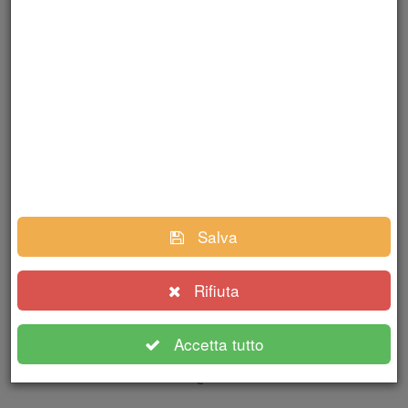
Coordinatrice Giovani delle ACLI della provincia di
Ancona
giovaniacliancona@gmail.com
Salva
Zagaglia Silvano
Rappresentante US Acli
Rifiuta
Responsabile Unione Sportiva ACLI delle provincia di
Accetta tutto
Ancona
ancona@us.acli.it