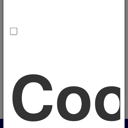
educativa è la sfida associativa delle Acli, soprattutto nei
confronti delle nuove generazioni.
Attraverso una stretta collaborazione tra CAF, Patronato,
Punto Famiglia e associazione, abbiamo creato un polo
multiservizi, uno spazio comunitario, esperienza di
prossimità e welfare, promozione di partecipazione e
Coo
democrazia.
Contattaci
;