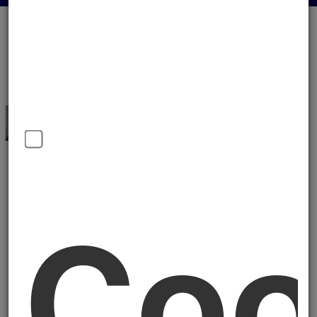
Zagaglia Marco
Coo
Presidente
Area Politica
presidente.ancona@acli.it