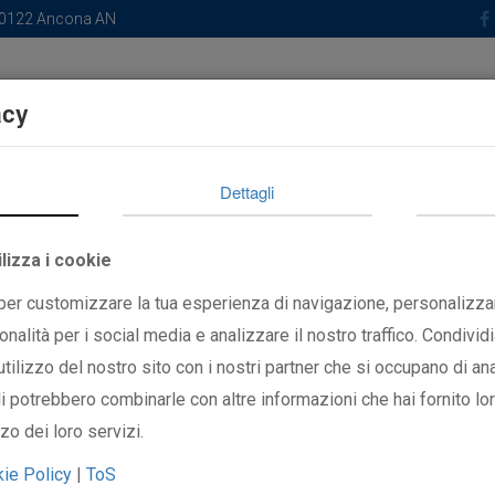
 60122 Ancona AN
Home
Chi Siamo
News
Sviluppo
Pro
acy
Dettagli
lizza i cookie
 per customizzare la tua esperienza di navigazione, personalizza
onalità per i social media e analizzare il nostro traffico. Condivid
utilizzo del nostro sito con i nostri partner che si occupano di ana
li potrebbero combinarle con altre informazioni che hai fornito l
zzo dei loro servizi.
ie Policy
|
ToS
i, sia tecnica, ammnistrativa, che