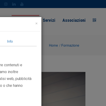
getti
Formazione
Servizi
Associazioni
×
Info
Home
/ Formazione
re contenuti e
iamo inoltre
lisi web, pubblicità
oro o che hanno