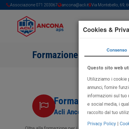
Associazione 071 203067
ancona@acli.it
Via Montebello, 69,
Cookies & Priv
Consenso
Formazione
Questo sito web uti
Utilizziamo i cookie
annunci, fornire funzi
informazioni sul tuo 
Formazione
e social media, i qua
Acli Ancona
raccolto dal tuo utili
Privacy Policy
|
Cook
Oltre alla formazione per i dirigenti dei nostri circol