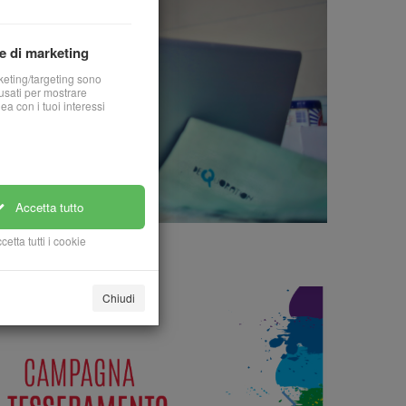
e di marketing
keting/targeting sono
sati per mostrare
nea con i tuoi interessi
Accetta tutto
cetta tutti i cookie
Chiudi