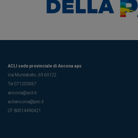
ACLI sede provinciale di Ancona aps
Via Montebello, 69 60122
Tel 071203067
ancona@acli.it
acliancona@pec.it
CF 80014490421