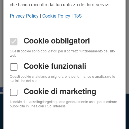
che hanno raccolto dal tuo utilizzo dei loro servizi.
Privacy Policy
|
Cookie Policy
|
ToS
PACE, LAVORO E
Cookie obbligatori
DIGNITÀ
Questi cookie sono obbligatori per il corretto funzionamento del sito
web.
Cookie funzionali
Questi cookie ci aiutano a migliorare le performance e analizzare le
statistiche del sito
Cookie di marketing
I cookie di marketing/targeting sono generalmente usati per mostrare
pubblicità in linea con i tuoi interessi
ACLI sede provinciale di Ancona aps