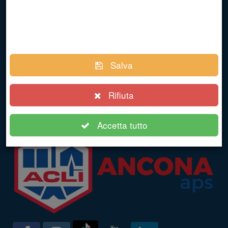
Via Montebello, 69 60122
Tel 071203067
ancona@acli.it
Salva
acliancona@pec.it
Rifiuta
CF 80014490421
Accetta tutto